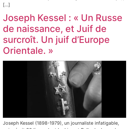
[…]
Joseph Kessel : « Un Russe
de naissance, et Juif de
surcroît. Un juif d’Europe
Orientale. »
Joseph Kessel (1898-1979), un journaliste infatigable,