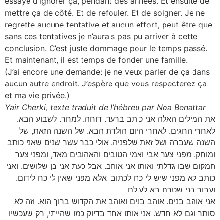
essayé d’ignorer ça, pendant des années. Et ensuite de
mettre ça de côté. Et de refouler. Et de soigner. Je ne
regrette aucune tentative et aucun effort, peut être que
sans ces tentatives je n’aurais pas pu arriver à cette
conclusion. C’est juste dommage pour le temps passé.
Et maintenant, il est temps de fonder une famille.
(J’ai encore une demande: je ne veux parler de ça dans
aucun autre endroit. J’espère que vous respecterez ça
et ma vie privée.)
Yair Cherki, texte traduit de l’hébreu par Noa Benattar
את המילים האלה אני כותב ברעד. דוחה. למחר. לשבוע הבא.
לאחרי החגים. לאחרי היום הולדת הבא. של השנה הזאת, של
השנה שעברה ושל זאת שלפניה. אולי כבר עשר שנים שאני כותב
ומוחק. מפני צער אבי ואמי הטובים והאהובים מאד, ומפני צער
המקום שבו גדלתי ואותו אני אוהב. אבל כעת אני בן שלושים. ואני
כותב לא מפני שיש לי כח לכתוב, אלא מפני שאין לי כח לידום.
ועבור בני שטרם בא לעולם.
אני אוהב בנים. אוהב בנים ואוהב את הקדוש ברוך הוא. וזה לא
סותר וגם לא חדש. אני אותו אחד בדיוק כמו שהייתי, רק שעכשיו