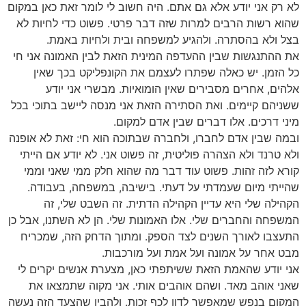
לא רק אני יודע אלא גם אתם. היה חשוב לי לומר זאת כאן במקום
שהוא רשות הרבים למרות שזה דבר פרטי. פשוט כדי לחיות לא
בצל ולא בהסתרה. ולהגיע למשפחה ובית ולחיות באמת.
את ההתנגשות שבין ההעדפה המינית הזאת לבין האמונה אני חי
כל הזמן. יש כאלה שפתרו לעצמם את הקונפליקט בכך שאין
אלהים, אחרים מסבירים שאין הומואיות. מבשרי אני יודע
ששניהם קיימים. ואת הסתירה הזאת אני מנסה ליישב בתוכי בכל
מיני דרכים. אלו דברים שבין אדם למקום.
ובמה שבין אדם לחברו, ולחברה שבתוכה הוא חי: זאת לא אופנה
ולא טרנד ולא הצהרה פוליטית, זה פשוט אני. לא יודע אם הייתי
קורא לזה זהות. פשוט עוד דבר מה שהוא חלק ממי שאני וממי
שהייתי מיום שעמדתי על דעתי. בישיבה, במשפחה, בעבודה.
הקהילה שלי היא עדיין הקהילה הדתית. זה השבט שלי, זה
המשפחה והחברים שלי. אלו האמונות שלי. הן לא השתנו, אבל כן
התעצבו לאורך השנים לצד הספק. ומתוך הדחק הזה, שמכריח
מבט אחר על אמונה ועל אמת ועל מורכבות.
אני יודע שהאמת הזאת ששיתפתי כאן, מצערת אנשים יקרים לי
שאני אוהב מאד. ושהם אוהבים אותי. אני מקוה שתמצאו את
המקום בנפש שמאפשר לדון לכף זכות. ולהבין שהצעד הזה נעשה