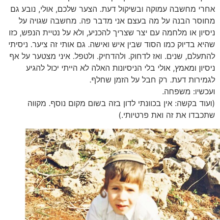
אחרי מחשבה עמוקה ובשיקול דעת. הצער שלכם, אולי, נובע גם
מחוסר הבנה על מה בעצם אני מדבר פה. מחשבה שגויה על
ניסיון או מלחמה עם יצר שצריך להכניע, ולא על נטיית הנפש, כזו
שהיא בדיוק כמו הסוד שבין איש ואישה. גם אותי זה ציער. ניסיתי
להתעלם, שנים. ואז לדחוק. ולהדחיק. ולטפל. איני מצטער על אף
ניסיון ומאמץ, אולי בלי הניסיונות האלה לא הייתי יכול להגיע
לגמירות דעת. רק חבל על הזמן שחלף.
ועכשיו: משפחה.
(ועוד בקשה: אין בכוונתי לדון בזה בשום מקום נוסף. מקווה
שתכבדו את זה ואת פרטיותי.)