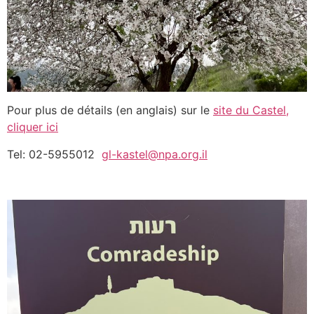
Pour plus de détails (en anglais) sur le
site du Castel,
cliquer ici
Tel: ‎02-5955012
gl-kastel@npa.org.il