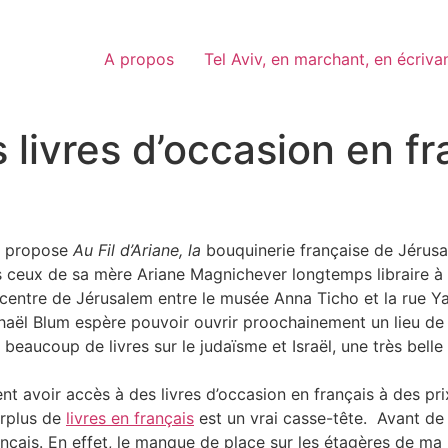
A propos
Tel Aviv, en marchant, en écriva
s livres d’occasion en f
ue propose
Au Fil d’Ariane, la
bouquinerie française de Jérusa
s ceux de sa mère Ariane Magnichever longtemps libraire à 
centre de Jérusalem entre le musée Anna Ticho et la rue Yaf
haël Blum espère pouvoir ouvrir proochainement un lieu de 
, beaucoup de livres sur le judaïsme et Israël, une très bell
ent avoir accès à des livres d’occasion en français à des pr
urplus de
livres en français
est un vrai casse-tête. Avant de
nçais. En effet, le manque de place sur les étagères de m