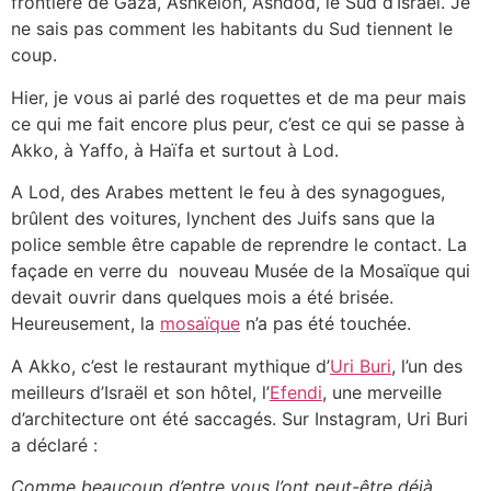
frontière de Gaza, Ashkelon, Ashdod, le Sud d’Israël. Je
ne sais pas comment les habitants du Sud tiennent le
coup.
Hier, je vous ai parlé des roquettes et de ma peur mais
ce qui me fait encore plus peur, c’est ce qui se passe à
Akko, à Yaffo, à Haïfa et surtout à Lod.
A Lod, des Arabes mettent le feu à des synagogues,
brûlent des voitures, lynchent des Juifs sans que la
police semble être capable de reprendre le contact. La
façade en verre du nouveau Musée de la Mosaïque qui
devait ouvrir dans quelques mois a été brisée.
Heureusement, la
mosaïque
n’a pas été touchée.
A Akko, c’est le restaurant mythique d’
Uri Buri
, l’un des
meilleurs d’Israël et son hôtel, l’
Efendi
, une merveille
d’architecture ont été saccagés. Sur Instagram, Uri Buri
a déclaré :
Comme beaucoup d’entre vous l’ont peut-être déjà