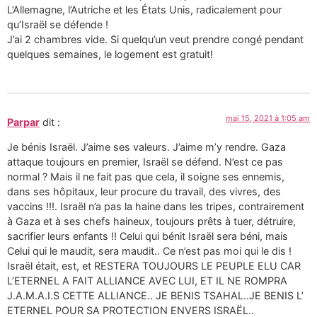
L’Allemagne, l’Autriche et les États Unis, radicalement pour
qu’Israël se défende !
J’ai 2 chambres vide. Si quelqu’un veut prendre congé pendant
quelques semaines, le logement est gratuit!
mai 15, 2021 à 1:05 am
Parpar
dit :
Je bénis Israël. J’aime ses valeurs. J’aime m’y rendre. Gaza
attaque toujours en premier, Israël se défend. N’est ce pas
normal ? Mais il ne fait pas que cela, il soigne ses ennemis,
dans ses hôpitaux, leur procure du travail, des vivres, des
vaccins !!!. Israël n’a pas la haine dans les tripes, contrairement
à Gaza et à ses chefs haineux, toujours prêts à tuer, détruire,
sacrifier leurs enfants !! Celui qui bénit Israël sera béni, mais
Celui qui le maudit, sera maudit.. Ce n’est pas moi qui le dis !
Israël était, est, et RESTERA TOUJOURS LE PEUPLE ELU CAR
L’ETERNEL A FAIT ALLIANCE AVEC LUI, ET IL NE ROMPRA
J.A.M.A.I.S CETTE ALLIANCE.. JE BENIS TSAHAL..JE BENIS L’
ETERNEL POUR SA PROTECTION ENVERS ISRAËL..