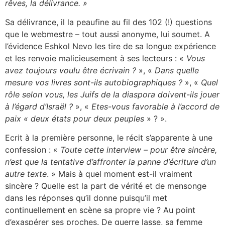
rêves, la délivrance. »
Sa délivrance, il la peaufine au fil des 102 (!) questions
que le webmestre – tout aussi anonyme, lui soumet. A
l’évidence Eshkol Nevo les tire de sa longue expérience
et les renvoie malicieusement à ses lecteurs : «
Vous
avez toujours voulu être écrivain ?
», «
Dans quelle
mesure vos livres sont-ils autobiographiques ?
», «
Quel
rôle selon vous, les Juifs de la diaspora doivent-ils jouer
à l’égard d’Israël ?
», «
Etes-vous favorable à l’accord de
paix « deux états pour deux peuples
» ? ».
Ecrit à la première personne, le récit s’apparente à une
confession : «
Toute cette interview – pour être sincère,
n’est que la tentative d’affronter la panne d’écriture d’un
autre texte
. » Mais à quel moment est-il vraiment
sincère ? Quelle est la part de vérité et de mensonge
dans les réponses qu’il donne puisqu’il met
continuellement en scène sa propre vie ? Au point
d’exaspérer ses proches. De guerre lasse, sa femme