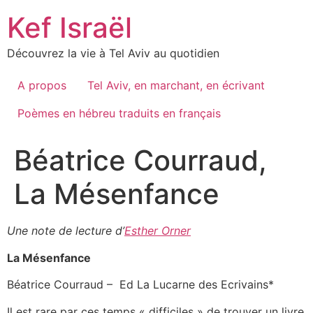
Skip
Kef Israël
to
content
Découvrez la vie à Tel Aviv au quotidien
A propos
Tel Aviv, en marchant, en écrivant
Poèmes en hébreu traduits en français
Béatrice Courraud,
La Mésenfance
Une note de lecture d’
Esther Orner
La Mésenfance
Béatrice Courraud – Ed La Lucarne des Ecrivains*
Il est rare par ces temps « difficiles » de trouver un livre