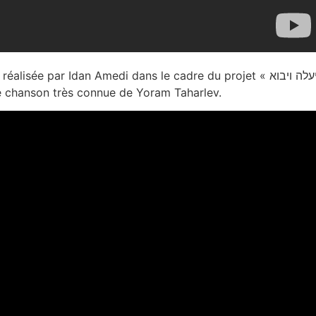
réalisée par Idan Amedi dans le cadre du projet « יעלה ויבוא », Yaalé et Yavo, en l’honneur de Yoram
une chanson très connue de Yoram Taharlev.