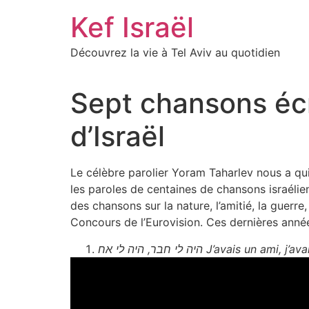
Skip
Kef Israël
to
content
Découvrez la vie à Tel Aviv au quotidien
Sept chansons écr
d’Israël
Le célèbre parolier Yoram Taharlev nous a quit
les paroles de centaines de chansons israélie
des chansons sur la nature, l’amitié, la guerr
Concours de l’Eurovision. Ces dernières années, 
היה לי חבר, היה לי אח J’avais un ami