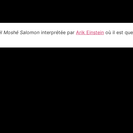
 Ballade de Yoël Moshé Salomon
interprétée par
Arik Einstein
où il est qu