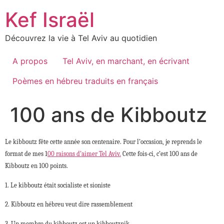
Skip
Kef Israël
to
content
Découvrez la vie à Tel Aviv au quotidien
A propos
Tel Aviv, en marchant, en écrivant
Poèmes en hébreu traduits en français
100 ans de Kibboutz
Le kibboutz fête cette année son centenaire. Pour l’occasion, je reprends le
format de mes 1
00 raisons d’aimer Tel Aviv.
Cette fois-ci, c’est 100 ans de
Kibboutz en 100 points.
1. Le kibboutz était socialiste et sioniste
2. Kibboutz en hébreu veut dire rassemblement
3. Un membre du kibboutz est un kibboutznik