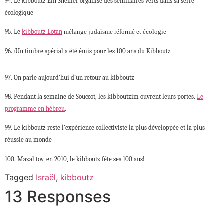
94. Le kibboutz Ein Shemer organise des séminaires verts dans sa serre
écologique
95. Le
kibboutz Lotan
mélange judaïsme réformé et écologie
96. וֹUn timbre spécial a été émis pour les 100 ans du Kibboutz
97. On parle aujourd’hui d’un retour au kibboutz
98. Pendant la semaine de Souccot, les kibboutzim ouvrent leurs portes.
Le
programme en hébreu
.
99. Le kibboutz reste l’expérience collectiviste la plus développée et la plus
réussie au monde
100. Mazal tov, en 2010, le kibboutz fête ses 100 ans!
Tagged
Israël
,
kibboutz
13 Responses