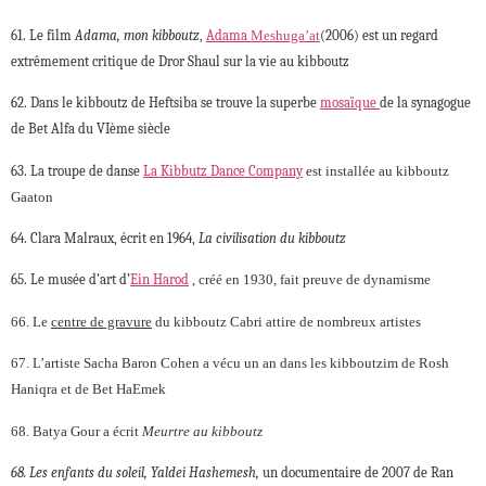
61. Le film
Adama, mon kibboutz
,
Adama
Meshuga’at
(2006) est un regard
extrêmement critique de Dror Shaul sur la vie au kibboutz
62. Dans le kibboutz de Heftsiba se trouve la superbe
mosaïque
de la synagogue
de Bet Alfa du VIème siècle
63. La troupe de danse
La Kibbutz Dance Company
est installée au kibboutz
Gaaton
64. Clara Malraux, écrit en 1964,
La civilisation du kibboutz
65. Le musée d’art d’
Ein Harod
, créé en 1930, fait preuve de dynamisme
66. Le
centre de gravure
du kibboutz Cabri attire de nombreux artistes
67. L’artiste Sacha Baron Cohen a vécu un an dans les kibboutzim de Rosh
Haniqra et de Bet HaEmek
68. Batya Gour a écrit
Meurtre au kibboutz
68. Les enfants du soleil, Yaldei Hashemesh,
un documentaire de 2007 de Ran