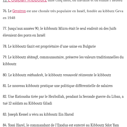
75.
dure cinq mois, on travaille et on étudie l’hébreu
76. Le
Gevatron
est une chorale très populaire en Israël, fondée au kibbutz Geva
en 1948
77. Jusqu’aux années 90, le kibboutz Mizra était le seul endroit où des Juifs
élevaient des porcs en Israël
78. Le kibboutz Gazit est propriétaire d’une usine en Bulgarie
79. Le kibboutz s
hitoufi
, communautaire, préserve les valeurs traditionnelles du
kibboutz
80. Le kibboutz
mithadesh
, le kibboutz
renouvelé
réinvente le kibboutz
81. Le nouveau kibboutz pratique une politique différentielle de salaires
82. Une Katiousha tirée par le Hezbollah, pendant la Seconde guerre du Liban, a
tué 12 soldats au Kibboutz Giladi
83. Joseph Kessel a vécu au kibboutz Ein Harod
84. Yossi Harel, le commandant de l’Exodus est enterré au Kibboutz Sdot Yam