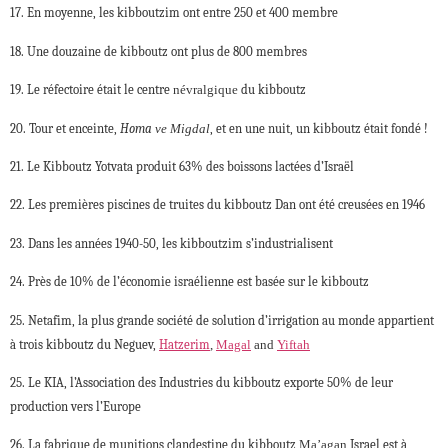
17. En moyenne, les kibboutzim ont entre 250 et 400 membre
18. Une douzaine de kibboutz ont plus de 800 membres
19. Le réfectoire était le centre
névralgique
du kibboutz
20. Tour et enceinte,
Homa
ve Migdal
, et en une nuit, un kibboutz était fondé !
21. Le Kibboutz Yotvata produit 63% des boissons lactées d’Israël
22. Les premières piscines de truites du kibboutz Dan ont été creusées en 1946
23. Dans les années 1940-50, les kibboutzim s’industrialisent
24. Près de 10% de l’économie israélienne est basée sur le kibboutz
25. Netafim, la plus grande société de solution d’irrigation au monde appartient
à trois kibboutz du Neguev,
Hatzerim
,
Magal
and
Yiftah
25. Le KIA, l’Association des Industries du kibboutz exporte 50% de leur
production vers l’Europe
26. La fabrique de munitions clandestine du kibboutz
Ma’agan
Israel est à