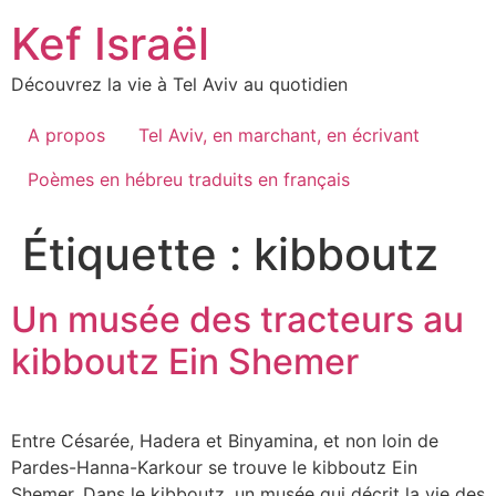
Skip
Kef Israël
to
content
Découvrez la vie à Tel Aviv au quotidien
A propos
Tel Aviv, en marchant, en écrivant
Poèmes en hébreu traduits en français
Étiquette :
kibboutz
Un musée des tracteurs au
kibboutz Ein Shemer
Entre Césarée, Hadera et Binyamina, et non loin de
Pardes-Hanna-Karkour se trouve le kibboutz Ein
Shemer. Dans le kibboutz, un musée qui décrit la vie des