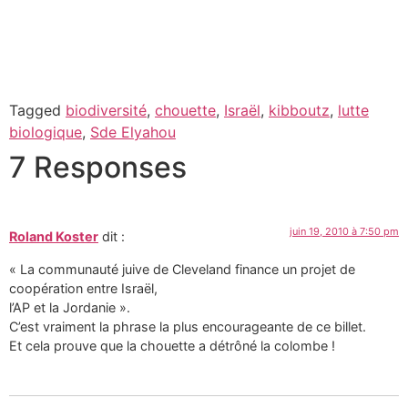
Tagged
biodiversité
,
chouette
,
Israël
,
kibboutz
,
lutte
biologique
,
Sde Elyahou
7 Responses
juin 19, 2010 à 7:50 pm
Roland Koster
dit :
« La communauté juive de Cleveland finance un projet de
coopération entre Israël,
l’AP et la Jordanie ».
C’est vraiment la phrase la plus encourageante de ce billet.
Et cela prouve que la chouette a détrôné la colombe !