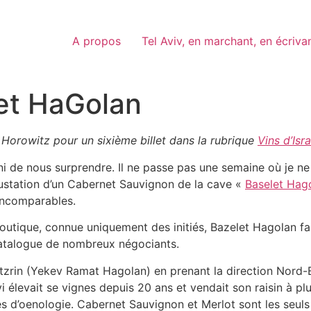
A propos
Tel Aviv, en marchant, en écriva
let HaGolan
 Horowitz pour un sixième billet dans la rubrique
Vins d’Isr
ini de nous surprendre. Il ne passe pas une semaine où je n
ustation d’un Cabernet Sauvignon de la cave «
Baselet Hag
incomparables.
utique, connue uniquement des initiés, Bazelet Hagolan fai
 catalogue de nombreux négociants.
Katzrin (Yekev Ramat Hagolan) en prenant la direction Nord
élevait se vignes depuis 20 ans et vendait son raisin à plusi
es d’oenologie. Cabernet Sauvignon et Merlot sont les seul