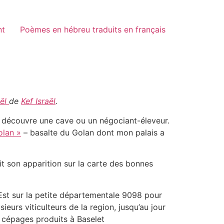
nt
Poèmes en hébreu traduits en français
aël
de
Kef Israël
.
e découvre une cave ou un négociant-éleveur.
olan »
– basalte du Golan dont mon palais a
t son apparition sur la carte des bonnes
-Est sur la petite départementale 9098 pour
eurs viticulteurs de la region, jusqu’au jour
s cépages produits à Baselet