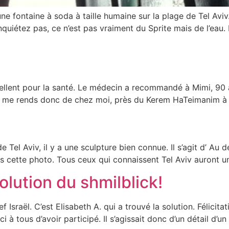
une fontaine à soda à taille humaine sur la plage de Tel Avi
quiétez pas, ce n’est pas vraiment du Sprite mais de l’eau
xcellent pour la santé. Le médecin a recommandé à Mimi, 9
r, je me rends donc de chez moi, près du Kerem HaTeimanim à 
l y a une sculpture bien connue. Il s’agit d’ Au delà des limites «  לגבולות
ris cette photo. Tous ceux qui connaissent Tel Aviv auront u
olution du shmilblick!
f Israël. C’est Elisabeth A. qui a trouvé la solution. Félicit
 à tous d’avoir participé. Il s’agissait donc d’un détail d’u