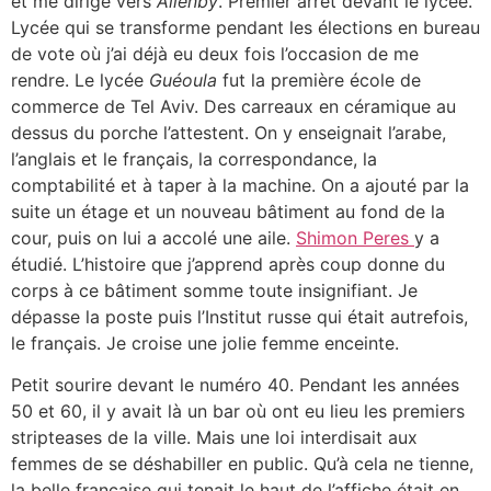
et me dirige vers
Allenby
. Premier arrêt devant le lycée.
Lycée qui se transforme pendant les élections en bureau
de vote où j’ai déjà eu deux fois l’occasion de me
rendre. Le lycée
Guéoula
fut la première école de
commerce de Tel Aviv. Des carreaux en céramique au
dessus du porche l’attestent. On y enseignait l’arabe,
l’anglais et le français, la correspondance, la
comptabilité et à taper à la machine. On a ajouté par la
suite un étage et un nouveau bâtiment au fond de la
cour, puis on lui a accolé une aile.
Shimon Peres
y a
étudié. L’histoire que j’apprend après coup donne du
corps à ce bâtiment somme toute insignifiant. Je
dépasse la poste puis l’Institut russe qui était autrefois,
le français. Je croise une jolie femme enceinte.
Petit sourire devant le numéro 40. Pendant les années
50 et 60, il y avait là un bar où ont eu lieu les premiers
stripteases de la ville. Mais une loi interdisait aux
femmes de se déshabiller en public. Qu’à cela ne tienne,
la belle française qui tenait le haut de l’affiche était en