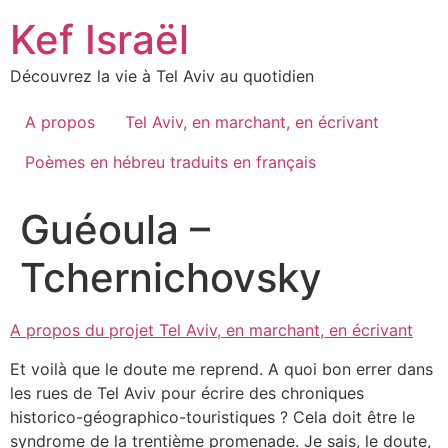
Skip
Kef Israël
to
content
Découvrez la vie à Tel Aviv au quotidien
A propos
Tel Aviv, en marchant, en écrivant
Poèmes en hébreu traduits en français
Guéoula –
Tchernichovsky
A propos du projet Tel Aviv, en marchant, en écrivant
Et voilà que le doute me reprend. A quoi bon errer dans
les rues de Tel Aviv pour écrire des chroniques
historico-géographico-touristiques ? Cela doit être le
syndrome de la trentième promenade. Je sais, le doute,