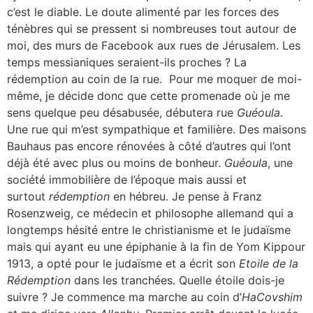
c’est le diable. Le doute alimenté par les forces des
ténèbres qui se pressent si nombreuses tout autour de
moi, des murs de Facebook aux rues de Jérusalem. Les
temps messianiques seraient-ils proches ? La
rédemption au coin de la rue. Pour me moquer de moi-
même, je décide donc que cette promenade où je me
sens quelque peu désabusée, débutera rue
Guéoula
.
Une rue qui m’est sympathique et familière. Des maisons
Bauhaus pas encore rénovées à côté d’autres qui l’ont
déjà été avec plus ou moins de bonheur.
Guéoula
, une
société immobilière de l’époque mais aussi et
surtout
rédemption
en hébreu. Je pense à Franz
Rosenzweig, ce médecin et philosophe allemand qui a
longtemps hésité entre le christianisme et le judaïsme
mais qui ayant eu une épiphanie à la fin de Yom Kippour
1913, a opté pour le judaïsme et a écrit son
Etoile de la
Rédemption
dans les tranchées. Quelle étoile dois-je
suivre ? Je commence ma marche au coin d’
HaCovshim