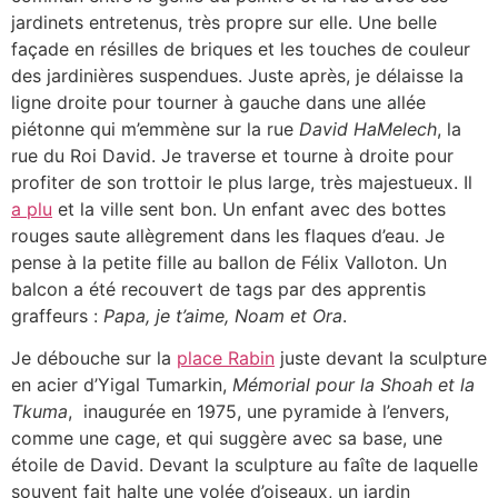
jardinets entretenus, très propre sur elle. Une belle
façade en résilles de briques et les touches de couleur
des jardinières suspendues. Juste après, je délaisse la
ligne droite pour tourner à gauche dans une allée
piétonne qui m’emmène sur la rue
David HaMelech
, la
rue du Roi David. Je traverse et tourne à droite pour
profiter de son trottoir le plus large, très majestueux. Il
a plu
et la ville sent bon. Un enfant avec des bottes
rouges saute allègrement dans les flaques d’eau. Je
pense à la petite fille au ballon de Félix Valloton. Un
balcon a été recouvert de tags par des apprentis
graffeurs :
Papa, je t’aime, Noam et Ora
.
Je débouche sur la
place Rabin
juste devant la sculpture
en acier d’Yigal Tumarkin,
Mémorial pour la Shoah et la
Tkuma
, inaugurée en 1975, une pyramide à l’envers,
comme une cage, et qui suggère avec sa base, une
étoile de David. Devant la sculpture au faîte de laquelle
souvent fait halte une volée d’oiseaux, un jardin