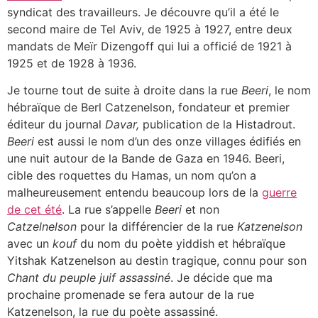
syndicat des travailleurs. Je découvre qu’il a été le
second maire de Tel Aviv, de 1925 à 1927, entre deux
mandats de Meïr Dizengoff qui lui a officié de 1921 à
1925 et de 1928 à 1936.
Je tourne tout de suite à droite dans la rue
Beeri
, le nom
hébraïque de Berl Catzenelson, fondateur et premier
éditeur du journal
Davar,
publication de la Histadrout.
Beeri
est aussi le nom d’un des onze villages édifiés en
une nuit autour de la Bande de Gaza en 1946. Beeri,
cible des roquettes du Hamas, un nom qu’on a
malheureusement entendu beaucoup lors de la
guerre
de cet été
. La rue s’appelle
Beeri
et non
Catzelnelson
pour la différencier de la rue
Katzenelson
avec un
kouf
du nom du poète yiddish et hébraïque
Yitshak Katzenelson au destin tragique, connu pour son
Chant du peuple juif assassiné
. Je décide que ma
prochaine promenade se fera autour de la rue
Katzenelson, la rue du poète assassiné.