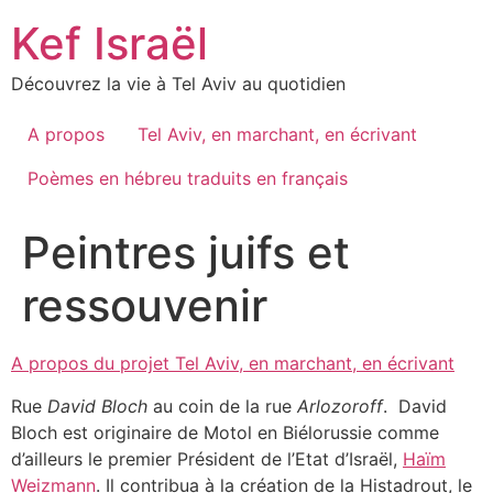
Skip
Kef Israël
to
content
Découvrez la vie à Tel Aviv au quotidien
A propos
Tel Aviv, en marchant, en écrivant
Poèmes en hébreu traduits en français
Peintres juifs et
ressouvenir
A propos du projet Tel Aviv, en marchant, en écrivant
Rue
David Bloch
au coin de la rue
Arlozoroff
. David
Bloch est originaire de Motol en Biélorussie comme
d’ailleurs le premier Président de l’Etat d’Israël,
Haïm
Weizmann
. Il contribua à la création de la Histadrout, le