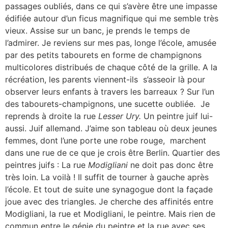
passages oubliés, dans ce qui s’avère être une impasse
édifiée autour d’un ficus magnifique qui me semble très
vieux. Assise sur un banc, je prends le temps de
l’admirer. Je reviens sur mes pas, longe l’école, amusée
par des petits tabourets en forme de champignons
multicolores distribués de chaque côté de la grille. A la
récréation, les parents viennent-ils s’asseoir là pour
observer leurs enfants à travers les barreaux ? Sur l’un
des tabourets-champignons, une sucette oubliée. Je
reprends à droite la rue
Lesser Ury.
Un peintre juif lui-
aussi. Juif allemand. J’aime son tableau où deux jeunes
femmes, dont l’une porte une robe rouge, marchent
dans une rue de ce que je crois être Berlin. Quartier des
peintres juifs : La rue
Modigliani
ne doit pas donc être
très loin. La voilà ! Il suffit de tourner à gauche après
l’école. Et tout de suite une synagogue dont la façade
joue avec des triangles. Je cherche des affinités entre
Modigliani, la rue et Modigliani, le peintre. Mais rien de
commun entre le génie du peintre et la rue avec ses