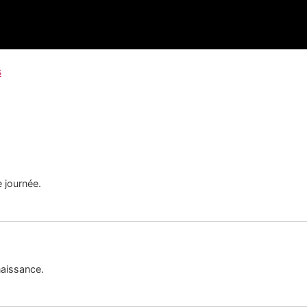
s
e journée.
naissance.