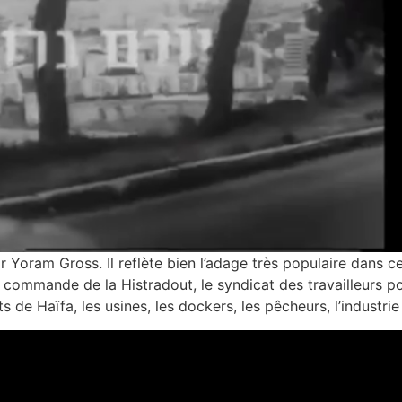
est un film réalisé par Yoram Gross. Il reflète bien l’adage très populaire da
une commande de la Histradout, le syndicat des travailleurs p
 de Haïfa, les usines, les dockers, les pêcheurs, l’industrie 