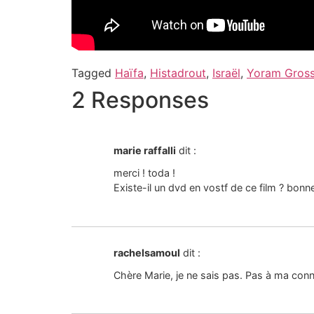
Tagged
Haïfa
,
Histadrout
,
Israël
,
Yoram Gros
2 Responses
marie raffalli
dit :
merci ! toda !
Existe-il un dvd en vostf de ce film ? bonn
rachelsamoul
dit :
Chère Marie, je ne sais pas. Pas à ma con