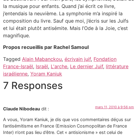
la musique pour enfants. Quand j’ai écrit ce livre,
j’entendais la neuvième. La symphonie m’a inspiré la
composition du livre. Sauf que moi, j’écris sur les Juifs
et lui était plutôt antisémite. Mais l’Ode à la Joie, c’est
magnifique.
Propos recueillis par Rachel Samoul
Tagged
Alain Mabanckou
,
écrivain juif
,
Fondation
France-Israël
,
Israël
,
L'arche
,
Le dernier Juif
,
littérature
israélienne
,
Yoram Kaniuk
7 Responses
mars 11, 2010 à 9:56 pm
Claude Nibodeau
dit :
A vous, Yoram Kaniuk, je dis que vos commentaires déçus sur
l’antisémitisme en France (Emission Cosmopolitan de France
Inter) n’ont pas lieu d’être. Cet « antisionisme » est celui de