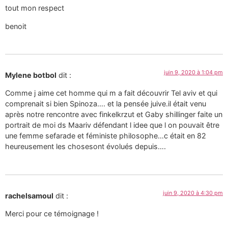
tout mon respect
benoit
juin 9, 2020 à 1:04 pm
Mylene botbol
dit :
Comme j aime cet homme qui m a fait découvrir Tel aviv et qui
comprenait si bien Spinoza…. et la pensée juive.il était venu
après notre rencontre avec finkelkrzut et Gaby shillinger faite un
portrait de moi ds Maariv défendant l idee que l on pouvait être
une femme sefarade et féministe philosophe…c était en 82
heureusement les chosesont évolués depuis….
juin 9, 2020 à 4:30 pm
rachelsamoul
dit :
Merci pour ce témoignage !