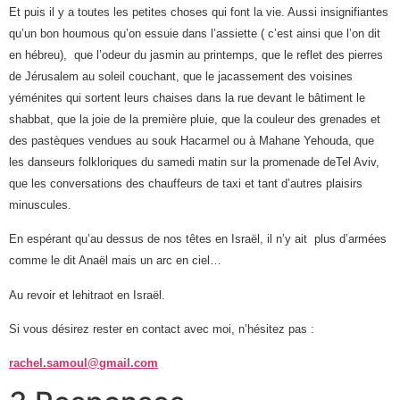
Et puis il y a toutes les petites choses qui font la vie. Aussi insignifiantes
qu’un bon houmous qu’on essuie dans l’assiette ( c’est ainsi que l’on dit
en hébreu), que l’odeur du jasmin
au
printemps, que le reflet des pierres
de Jérusalem
au
soleil couchant, que le jacassement des voisines
yéménites qui sortent leurs chaises dans la rue devant le bâtiment le
shabbat, que la joie de la première pluie, que la couleur des grenades et
des pastèques vendues
au
souk Hacarmel ou à Mahane Yehouda, que
les danseurs folkloriques du samedi matin sur la promenade deTel Aviv,
que les conversations des chauffeurs de taxi et tant d’autres plaisirs
minuscules.
En espérant qu’
au
dessus de nos têtes en Israël, il n’y ait plus d’armées
comme le dit Anaël mais un arc en ciel…
Au
revoir
et
lehitraot
en Israël.
Si vous désirez rester en contact avec moi, n’hésitez pas :
rachel.samoul@gmail.com