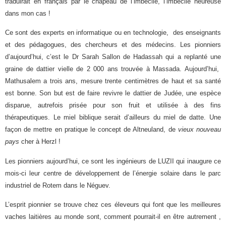
traduirait en français par le chapeau de l’imbécile, l’imbécile heureuse
dans mon cas !
Ce sont des experts en informatique ou en technologie, des enseignants
et des pédagogues, des chercheurs et des médecins. Les pionniers
d’aujourd’hui, c’est le Dr Sarah Sallon
de Hadassah qui a replanté une
graine de dattier vielle de 2 000 ans trouvée à Massada. Aujourd’hui,
Mathusalem a trois ans, mesure trente centimètres de haut et sa santé
est bonne. Son but est de faire revivre le dattier de Judée, une espèce
disparue, autrefois prisée pour son fruit et utilisée à des fins
thérapeutiques. Le miel biblique serait d’ailleurs du miel de datte. Une
façon de mettre en pratique le concept de Altneuland, de
vieux nouveau
pays
cher à Herzl !
Les pionniers aujourd’hui, ce sont les ingénieurs de LUZII qui inaugure ce
mois-ci leur centre de développement de l’énergie solaire dans le parc
industriel de Rotem dans le Néguev.
L’esprit pionnier se trouve chez ces éleveurs qui font que les meilleures
vaches laitières
au
monde sont, comment pourrait-il en être autrement ,