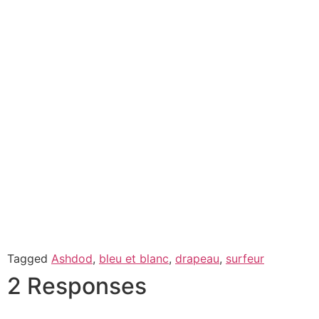
Tagged
Ashdod
,
bleu et blanc
,
drapeau
,
surfeur
2 Responses