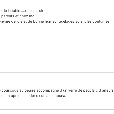
u de la table ….quel plaisir
es parents et chez moi…
nonyme de joie et de bonne humeur quelques soient les coutumes
e couscous au beurre accompagne d un verre de petit lait. d ailleurs
 pessah apres le seder c est la mimouna.