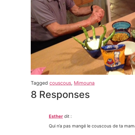
Tagged
couscous
,
Mimouna
8 Responses
Esther
dit :
Qui n’a pas mangé le couscous de ta maman