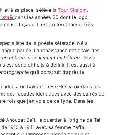
 et à sa place, s’élève la
Tour Shalom
.
Israël
dans les années 80 dont le logo
 fameuse façade. Il est en ferronnerie, très
 spécialiste de la poésie séfarade. Né à
 langue parlée. La renaissance nationale des
:
en hébreu et seulement en hébreu
. David
est donc difficile à définir. Il est aussi à
photographie
qu’il construit d’après le
pendue à un balcon. Levez-les yeux dans les
ntent des façades identiques avec des carrés de
re fois que j’en vois de ce type. Dans les
ndé Ahouzat Baït, le quartier à l’origine de Tel
iya de 1912 à 1941 avec sa femme Yaffa.
l’accent sur l’approche archéologique et