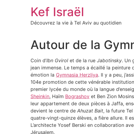
Skip
Kef Israël
to
content
Découvrez la vie à Tel Aviv au quotidien
Autour de la Gym
Coin d’
Ibn Gvirol
et de la rue
Jabotinsky
. Un 
jean immense. Le temps a écaillé la peinture 
émotion la
Gymnasia Herzliya
. Il y a peu, j’
104e promotion de cette vénérable institution.
premier lycée du monde où la langue d’ense
Sheinkin
, Haïm
Bograshov
et Ben Zion Mosins
leur appartement de deux pièces à Jaffa, ense
devient le centre de
Ahuzat Bait
, la future T
quatre-vingt-quinze élèves, a fière allure. Il e
L’architecte Yosef Berski en collaboration ave
Jérusalem.