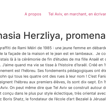
A propos
Tel Aviv, en marchant, en écriva
nasia Herzliya, promen
graffiti de Rami Méiri de 1985 : une jeune femme en débard
de la façade de la maison et le jean est en lambeaux. Je co
assistais là à la cérémonie de fin d’études de ma fille Anaël e
 J’aime quand ma vie se tisse à l’histoire d’Israël. Créé en 
ignement est l’hébreu. Ses fondements pédagogiques ont 
ohn qui tous les quatre ont des rues à leur nom ! C’est F
ignent l’hébreu aux premiers élèves, ils sont dix-sept. En 
el Aviv. On peut même dire que Tel Aviv se construit autour d
st conçu dans le plus pur style éclectique, très oriental avec 
c Boris Shatz, le fondateur de l’école d’art Bezalel à Jérus