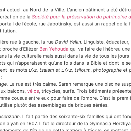
ctuel, au Nord de la Ville. L’ancien bâtiment a été détruit
 création de la
Société pour la préservation du patrimoine d’
 portail de l’école, rue Jabotinsky, est aussi un rappel de la
titution.
ière rue à gauche, la rue
David Yellin
. Linguiste, éducateur,
t proche d’Eliézer
Ben Yehouda
qui va faire de l’hébreu une
dans la vie culturelle mais aussi dans la vie de tous les jours 
 qui n’apparaissent qu’une fois dans la Bible et dont le sens 
ment les mots
צלם, tsalam et
צילום, tsiloum,
photographe
et
:
mage.
La rue est très calme. Sarah remarque une piscine sus
 aux balcons,
vélos
, tricycles, surfs. Trois bâtiments prése
omme cousus entre eux pour faire de l’ombre. C’est la premiè
utilise plutôt des assemblages de briques aérées.
osenzohn
. Il fait partie des soixante-six familles qui ont fo
t son alyah en 1907. Il fut le directeur de la Gymnasia Herzl
ondements de l’étude de cette matière à l’école, en mettant 