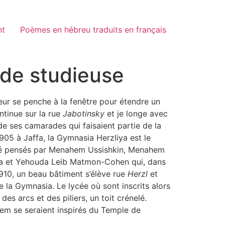
nt
Poèmes en hébreu traduits en français
ade studieuse
eur se penche à la fenêtre pour étendre un
ntinue sur la rue
Jabotinsky
et je longe avec
t de ses camarades qui faisaient partie de la
1905 à Jaffa, la Gymnasia Herzliya est le
été pensés par Menahem Ussishkin, Menahem
ania et Yehouda Leib Matmon-Cohen qui, dans
1910, un beau bâtiment s’élève rue
Herzl
et
e la Gymnasia. Le lycée où sont inscrits alors
des arcs et des piliers, un toit crénelé.
alem se seraient inspirés du Temple de