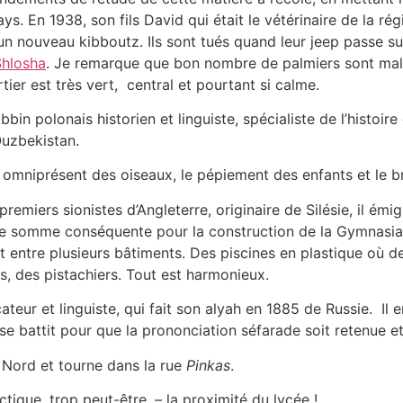
pays. En 1938, son fils David qui était le vétérinaire de la
d’un nouveau kibboutz. Ils sont tués quand leur jeep passe 
hlosha
. Je remarque que bon nombre de palmiers sont mala
rtier est très vert, central et pourtant si calme.
abbin polonais historien et linguiste, spécialiste de l’histoire
Ouzbekistan.
nt omniprésent des oiseaux, le pépiement des enfants et le b
premiers sionistes d’Angleterre, originaire de Silésie, il émi
 d’une somme conséquente pour la construction de la Gymnasi
et entre plusieurs bâtiments. Des piscines en plastique où 
s, des pistachiers. Tout est harmonieux.
teur et linguiste, qui fait son alyah en 1885 de Russie. Il 
 se battit pour que la prononciation séfarade soit retenue e
 Nord et tourne dans la rue
Pinkas
.
ique, trop peut-être, – la proximité du lycée !