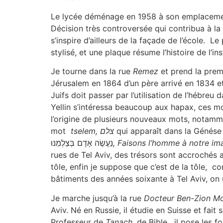
Le lycée déménage en 1958 à son emplacement a
Décision très controversée qui contribua à la
s’inspire d’ailleurs de la façade de l’école. Le
stylisé, et une plaque résume l’histoire de l’ins
Je tourne dans la rue
Remez
et prend la prem
Jérusalem en 1864 d’un père arrivé en 1834 e
Juifs doit passer par l’utilisation de l’hébreu 
Yellin s’intéressa beaucoup aux hapax, ces mots
l’origine de plusieurs nouveaux mots, notam
mot
tselem, צלם
qui apparaît dans la Génése 
נַעֲשֶׂה אָדָם בְּצַלְמֵנוּ
, Faisons l’homme à notre i
rues de Tel Aviv, des trésors sont accrochés
tôle, enfin je suppose que c’est de la tôle, c
bâtiments des années soixante à Tel Aviv, on 
Je marche jusqu’à la rue
Docteur Ben-Zion M
Aviv. Né en Russie, il étudie en Suisse et fai
Professeur de
Tanach,
de Bible, il pose les f