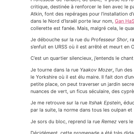
critique, destinée à renforcer le lien avec le 
Atkin, font des repérages pour l’installation 
dans le Nord d’Israël porte leur nom,
Gan HaS
collerette est fanée. Mais, malgré cela, le qua
Je débouche sur la rue du
Professeur Shor
, r
s’enfuit en URSS où il est arrêté et meurt en 
C’est un quartier silencieux, j’entends le cha
Je tourne dans la rue
Yaakov Mozer
,
l’un des 
le Yorkshire où il est élu maire. Il fait don
petite place, on peut traverser un jardin secr
nuances de vert, un ficus séculaire, des cyprè
Je me retrouve sur la rue
Itshak Epstein
,
éduca
par la suite, la norme dans tous les oulpan et
Je sors du bloc, reprend la rue
Remez
vers le
Décidément, cette promenade a été très didact