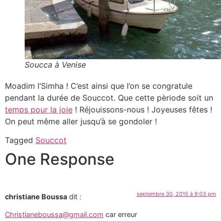
Soucca à Venise
Moadim l’Simha ! C’est ainsi que l’on se congratule
pendant la durée de Souccot. Que cette pèriode soit un
temps pour la joie
! Réjouissons-nous ! Joyeuses fêtes !
On peut même aller jusqu’à se gondoler !
Tagged
Souccot
One Response
septembre 30, 2015 à 9:03 pm
christiane Boussa
dit :
Christianeboussa@gmail.com
car erreur