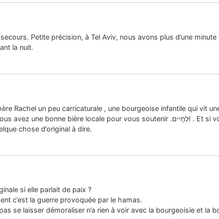
cours. Petite précision, à Tel Aviv, nous avons plus d’une minute 
nt la nuit.
hère Rachel un peu carricaturale , une bourgeoise infantile qui vit u
pour vous soutenir .לְחָיִים! . Et si vous parliez un peu de la paix pour qu’on puisse se
que chose d’original à dire.
nale si elle parlait de paix ?
ment c’est la guerre provoquée par le hamas.
s se laisser démoraliser n’a rien à voir avec la bourgeoisie et la bo