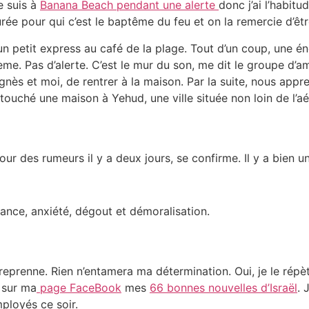
e suis à
Banana Beach pendant une alerte
donc j’ai l’habit
urée pour qui c’est le baptême du feu et on la remercie d’êt
 un petit express au café de la plage. Tout d’un coup, une é
ième. Pas d’alerte. C’est le mur du son, me dit le groupe d’am
nès et moi, de rentrer à la maison. Par la suite, nous app
ouché une maison à Yehud, une ville située non loin de l’a
pour des rumeurs il y a deux jours, se confirme. Il y a bien 
ssance, anxiété, dégout et démoralisation.
e reprenne. Rien n’entamera ma détermination. Oui, je le répèt
e sur ma
page FaceBook
mes
66 bonnes nouvelles d’Israël
. 
ployés ce soir.