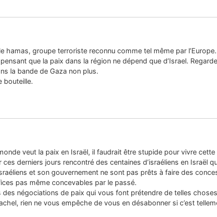
 le hamas, groupe terroriste reconnu comme tel même par l’Europe.
 pensant que la paix dans la région ne dépend que d’Israel. Regard
 dans la bande de Gaza non plus.
 bouteille.
nde veut la paix en Israël, il faudrait être stupide pour vivre cette 
oir ces derniers jours rencontré des centaines d’israéliens en Israël q
raéliens et son gouvernement ne sont pas prêts à faire des concess
rifices pas même concevables par le passé.
 des négociations de paix qui vous font prétendre de telles choses
achel, rien ne vous empêche de vous en désabonner si c’est tellem