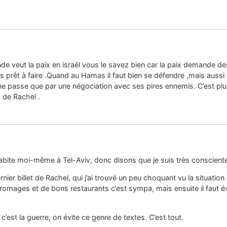
nde veut la paix en israël vous le savez bien car la paix demande d
prêt à faire .Quand au Hamas il faut bien se défendre ,mais aussi tro
ix ne passe que par une négociation avec ses pires ennemis. C’est pl
 de Rachel .
habite moi-même à Tel-Aviv, donc disons que je suis très conscien
er billet de Rachel, qui j’ai trouvé un peu choquant vu la situation
omages et de bons restaurants c’est sympa, mais ensuite il faut évi
c’est la guerre, on évite ce genre de textes. C’est tout.