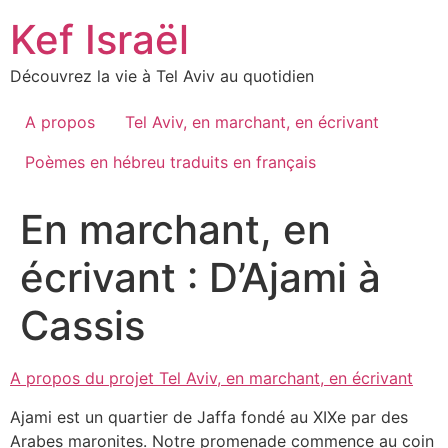
Skip
Kef Israël
to
content
Découvrez la vie à Tel Aviv au quotidien
A propos
Tel Aviv, en marchant, en écrivant
Poèmes en hébreu traduits en français
En marchant, en
écrivant : D’Ajami à
Cassis
A propos du projet Tel Aviv, en marchant, en écrivant
Ajami est un quartier de Jaffa fondé au XIXe par des
Arabes maronites. Notre promenade commence au coin