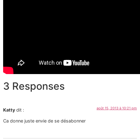
3 Responses
août 15, 2013 à 10:21 pm
Katty
dit :
Ca donne juste envie de se désabonner