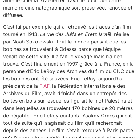
aime le cinéma israélien et travaille pour que cette
mémoire cinématographique soit préservée, rénovée et
diffusée.
C’est lui par exemple qui a retrouvé les traces d’un film
tourné en 1913,
La vie des Juifs en Eretz Israë
l, réalisé
par Noah Sokolowski. Tout le monde pensait que les
bobines se trouvaient à Odessa parce que l’équipe
venait de cette ville. Il a fait le voyage mais n’a rien
trouvé. C’est finalement en 1997 grâce à la France, en la
personne d’Eric LeRoy des Archives du film du CNC que
les bobines ont été sauvées. Eric LeRoy, aujourd’hui
président de la
FIAF
, la Fédération internationale des
Archives du Film, avait déniché dans un entrepôt des
boites en bois sur lesquelles figurait le mot Palestina et
dans lesquelles se trouvaient 170 bobines de 20 mètres
de négatifs. Eric LeRoy contacta Yaakov Gross qui sut
tout de suite qu’il s’agissait du film qu’il recherchait
depuis des années. Le film s’était retrouvé à Paris parce
qu’à l’époque le procédé de développement était encore