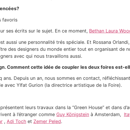
luencées?
 favoris
ur ses écrits sur le sujet. En ce moment,
Bethan Laura Wo
est aussi une personnalité trés spéciale. Et Rossana Orlandi,
aître des designers du monde entier tout en organisant de n
igners avec qui nous travaillons aussi.
gn. Comment cette idée de coupler les deux foires est-el
inq ans. Depuis un an, nous sommes en contact, réfléchissa
 avec YIfat Gurion (la directrice artistique de la Foire).
résentent leurs travaux dans la “Green House” et dans d’autr
 vivent à l’étranger comme
Guy Königstein
à Amsterdam,
It
ar
,
Adi Toch
et
Zemer Peled
.