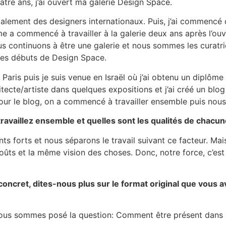
quatre ans, j’ai ouvert ma galerie Design Space.
palement des designers internationaux. Puis, j’ai commencé 
ome a commencé à travailler à la galerie deux ans après l’ouv
s continuons à être une galerie et nous sommes les curatric
les débuts de Design Space.
 à Paris puis je suis venue en Israël où j’ai obtenu un dipl
itecte/artiste dans quelques expositions et j’ai créé un bl
our le blog, on a commencé à travailler ensemble puis no
ravaillez ensemble et quelles sont les qualités de chacun
s forts et nous séparons le travail suivant ce facteur. Mais
s et la même vision des choses. Donc, notre force, c’est d
concret, dites-nous plus sur le format original que vous a
ous sommes posé la question: Comment être présent dans un