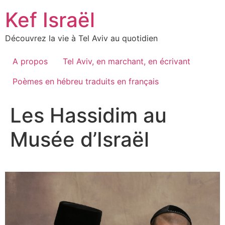
Skip
Kef Israël
to
content
Découvrez la vie à Tel Aviv au quotidien
A propos
Tel Aviv, en marchant, en écrivant
Poèmes en hébreu traduits en français
Les Hassidim au
Musée d’Israël