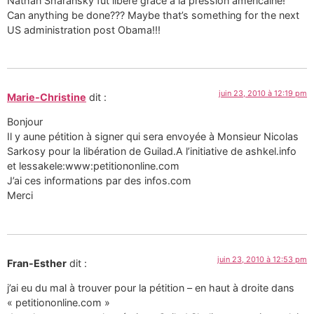
Nathan Sharansky fut libere grace a la pression americaine!
Can anything be done??? Maybe that’s something for the next
US administration post Obama!!!
juin 23, 2010 à 12:19 pm
Marie-Christine
dit :
Bonjour
Il y aune pétition à signer qui sera envoyée à Monsieur Nicolas
Sarkosy pour la libération de Guilad.A l’initiative de ashkel.info
et lessakele:www:petitiononline.com
J’ai ces informations par des infos.com
Merci
juin 23, 2010 à 12:53 pm
Fran-Esther
dit :
j’ai eu du mal à trouver pour la pétition – en haut à droite dans
« petitiononline.com »