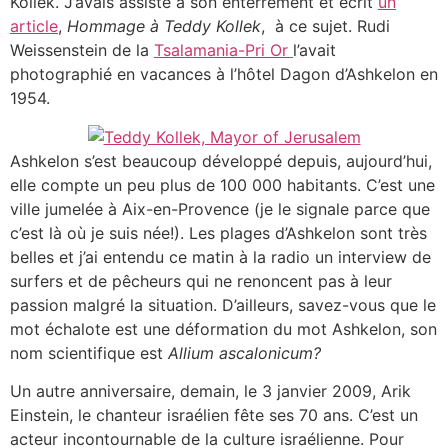
Kollek. J’avais assisté à son enterrement et écrit
un
article
,
Hommage à Teddy Kollek
, à ce sujet. Rudi
Weissenstein de la
Tsalamania-Pri Or
l’avait
photographié en vacances à l’hôtel Dagon d’Ashkelon en
1954.
Ashkelon s’est beaucoup développé depuis, aujourd’hui,
elle compte un peu plus de 100 000 habitants. C’est une
ville jumelée à Aix-en-Provence (je le signale parce que
c’est là où je suis née!). Les plages d’Ashkelon sont très
belles et j’ai entendu ce matin à la radio un interview de
surfers et de pêcheurs qui ne renoncent pas à leur
passion malgré la situation. D’ailleurs, savez-vous que le
mot échalote est une déformation du mot Ashkelon, son
nom scientifique est
Allium ascalonicum?
Un autre anniversaire, demain, le 3 janvier 2009, Arik
Einstein, le chanteur israélien fête ses 70 ans. C’est un
acteur incontournable de la culture israélienne. Pour