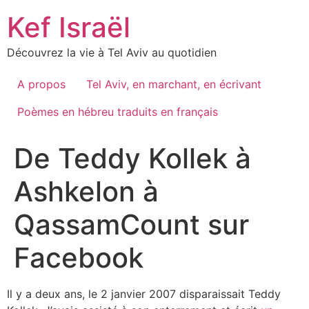
Skip
Kef Israël
to
content
Découvrez la vie à Tel Aviv au quotidien
A propos
Tel Aviv, en marchant, en écrivant
Poèmes en hébreu traduits en français
De Teddy Kollek à
Ashkelon à
QassamCount sur
Facebook
Il y a deux ans, le 2 janvier 2007 disparaissait Teddy