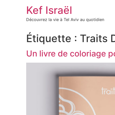
Skip
Kef Israël
to
content
Découvrez la vie à Tel Aviv au quotidien
Étiquette :
Traits 
Un livre de coloriage 