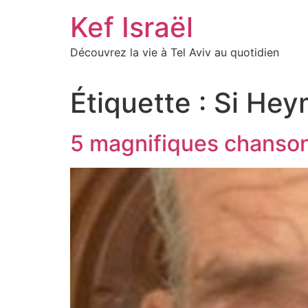
Skip
Kef Israël
to
content
Découvrez la vie à Tel Aviv au quotidien
Étiquette :
Si Hey
5 magnifiques chans