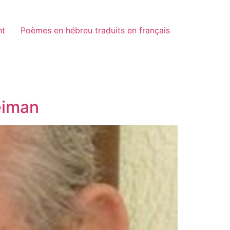
nt
Poèmes en hébreu traduits en français
eiman