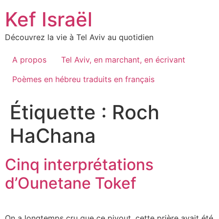
Skip
Kef Israël
to
content
Découvrez la vie à Tel Aviv au quotidien
A propos
Tel Aviv, en marchant, en écrivant
Poèmes en hébreu traduits en français
Étiquette :
Roch
HaChana
Cinq interprétations
d’Ounetane Tokef
On a longtemps cru que ce piyout, cette prière avait été