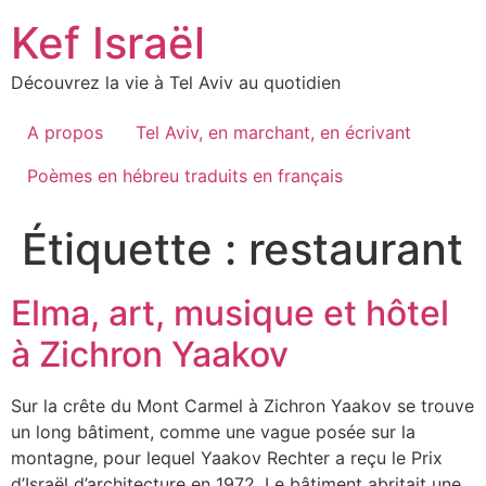
Skip
Kef Israël
to
content
Découvrez la vie à Tel Aviv au quotidien
A propos
Tel Aviv, en marchant, en écrivant
Poèmes en hébreu traduits en français
Étiquette :
restaurant
Elma, art, musique et hôtel
à Zichron Yaakov
Sur la crête du Mont Carmel à Zichron Yaakov se trouve
un long bâtiment, comme une vague posée sur la
montagne, pour lequel Yaakov Rechter a reçu le Prix
d’Israël d’architecture en 1972. Le bâtiment abritait une