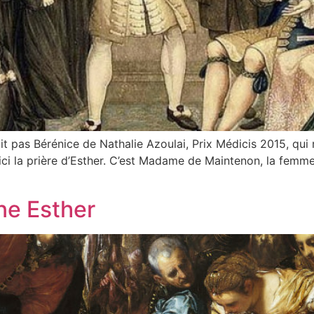
mait pas Bérénice de Nathalie Azoulai, Prix Médicis 2015, qu
ci la prière d’Esther. C’est Madame de Maintenon, la femme 
ine Esther