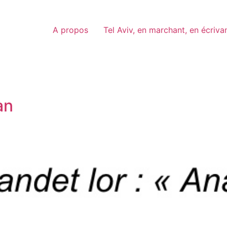
A propos
Tel Aviv, en marchant, en écriva
an