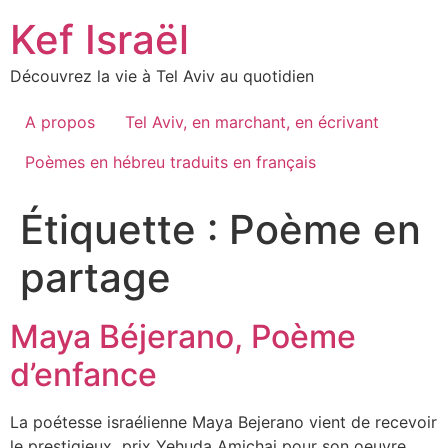
Skip
Kef Israël
to
content
Découvrez la vie à Tel Aviv au quotidien
A propos
Tel Aviv, en marchant, en écrivant
Poèmes en hébreu traduits en français
Étiquette :
Poème en
partage
Maya Béjerano, Poème
d’enfance
La poétesse israélienne Maya Bejerano vient de recevoir
le prestigieux prix Yehuda Amichai pour son oeuvre