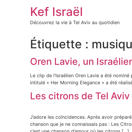
Skip
Kef Israël
to
content
Découvrez la vie à Tel Aviv au quotidien
Étiquette :
musiq
Oren Lavie, un Israél
Le clip de l’Israélien Oren Lavie a été nomin
intitulé « Her Morning Elegance » a été réalis
Les citrons de Tel Aviv
J’adore les coïncidences. Après avoir préparé 
chanson que je ne connaissais pas : Les Citro
c’est une chanson d’amour où les citrons […]