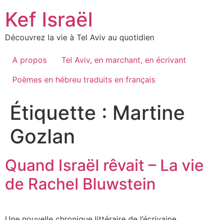
Skip
Kef Israël
to
content
Découvrez la vie à Tel Aviv au quotidien
A propos
Tel Aviv, en marchant, en écrivant
Poèmes en hébreu traduits en français
Étiquette :
Martine
Gozlan
Quand Israël rêvait – La vie
de Rachel Bluwstein
Une nouvelle chronique littéraire de l’écrivaine