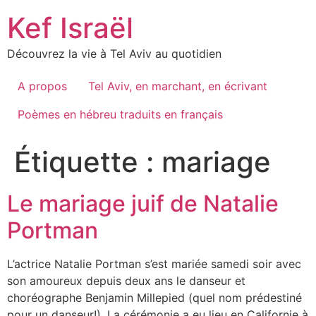
Skip
Kef Israël
to
content
Découvrez la vie à Tel Aviv au quotidien
A propos
Tel Aviv, en marchant, en écrivant
Poèmes en hébreu traduits en français
Étiquette :
mariage
Le mariage juif de Natalie
Portman
L’actrice Natalie Portman s’est mariée samedi soir avec
son amoureux depuis deux ans le danseur et
choréographe Benjamin Millepied (quel nom prédestiné
pour un danseur!). La cérémonie a eu lieu en Californie à