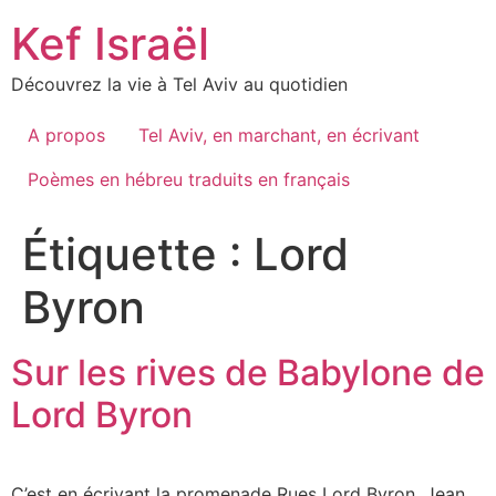
Skip
Kef Israël
to
content
Découvrez la vie à Tel Aviv au quotidien
A propos
Tel Aviv, en marchant, en écrivant
Poèmes en hébreu traduits en français
Étiquette :
Lord
Byron
Sur les rives de Babylone de
Lord Byron
C’est en écrivant la promenade Rues Lord Byron, Jean