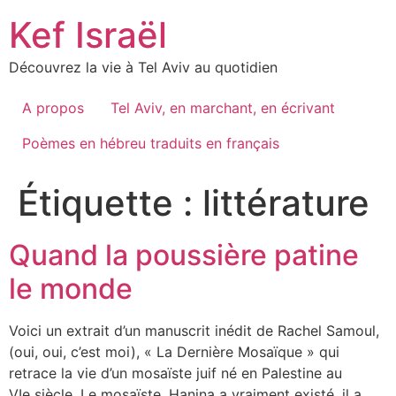
Skip
Kef Israël
to
content
Découvrez la vie à Tel Aviv au quotidien
A propos
Tel Aviv, en marchant, en écrivant
Poèmes en hébreu traduits en français
Étiquette :
littérature
Quand la poussière patine
le monde
Voici un extrait d’un manuscrit inédit de Rachel Samoul,
(oui, oui, c’est moi), « La Dernière Mosaïque » qui
retrace la vie d’un mosaïste juif né en Palestine au
VIe siècle. Le mosaïste, Hanina a vraiment existé, il a