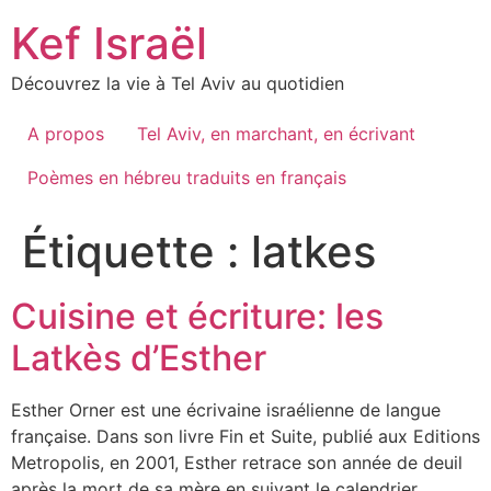
Skip
Kef Israël
to
content
Découvrez la vie à Tel Aviv au quotidien
A propos
Tel Aviv, en marchant, en écrivant
Poèmes en hébreu traduits en français
Étiquette :
latkes
Cuisine et écriture: les
Latkès d’Esther
Esther Orner est une écrivaine israélienne de langue
française. Dans son livre Fin et Suite, publié aux Editions
Metropolis, en 2001, Esther retrace son année de deuil
après la mort de sa mère en suivant le calendrier