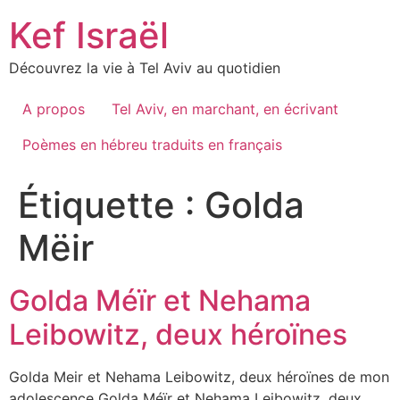
Skip
Kef Israël
to
content
Découvrez la vie à Tel Aviv au quotidien
A propos
Tel Aviv, en marchant, en écrivant
Poèmes en hébreu traduits en français
Étiquette :
Golda
Mëir
Golda Méïr et Nehama
Leibowitz, deux héroïnes
Golda Meir et Nehama Leibowitz, deux héroïnes de mon
adolescence Golda Méïr et Nehama Leibowitz, deux