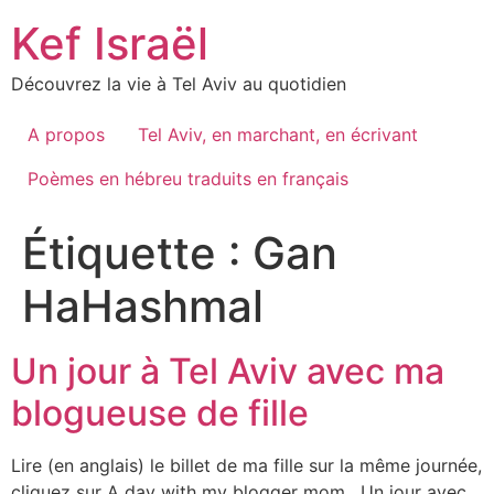
Skip
Kef Israël
to
content
Découvrez la vie à Tel Aviv au quotidien
A propos
Tel Aviv, en marchant, en écrivant
Poèmes en hébreu traduits en français
Étiquette :
Gan
HaHashmal
Un jour à Tel Aviv avec ma
blogueuse de fille
Lire (en anglais) le billet de ma fille sur la même journée,
cliquez sur A day with my blogger mom , Un jour avec