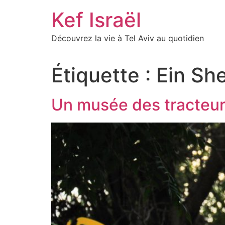
Skip
Kef Israël
to
content
Découvrez la vie à Tel Aviv au quotidien
Étiquette :
Ein Sh
Un musée des tracteur