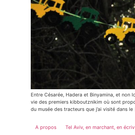
Entre Césarée, Hadera et Binyamina, et non l
vie des premiers kibboutznikim où sont propos
du musée des tracteurs que j’ai visité dans le
A propos
Tel Aviv, en marchant, en écri