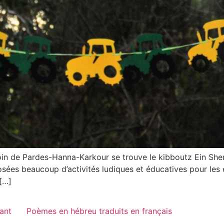
oin de Pardes-Hanna-Karkour se trouve le kibboutz Ein Shem
ées beaucoup d’activités ludiques et éducatives pour les e
 […]
vant
Poèmes en hébreu traduits en français