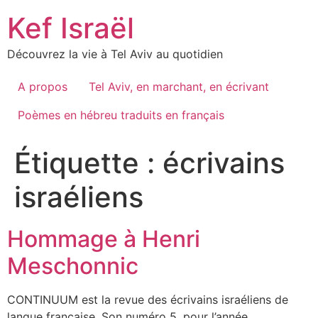
Skip
Kef Israël
to
content
Découvrez la vie à Tel Aviv au quotidien
A propos
Tel Aviv, en marchant, en écrivant
Poèmes en hébreu traduits en français
Étiquette :
écrivains
israéliens
Hommage à Henri
Meschonnic
CONTINUUM est la revue des écrivains israéliens de
langue française. Son numéro 5, pour l’année