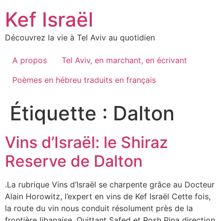
Skip
Kef Israël
to
content
Découvrez la vie à Tel Aviv au quotidien
A propos
Tel Aviv, en marchant, en écrivant
Poèmes en hébreu traduits en français
Étiquette :
Dalton
Vins d’Israël: le Shiraz
Reserve de Dalton
.La rubrique Vins d’Israël se charpente grâce au Docteur
Alain Horowitz, l’expert en vins de Kef Israël Cette fois,
la route du vin nous conduit résolument près de la
frontière libanaise. Quittant Safed et Rosh Pina direction