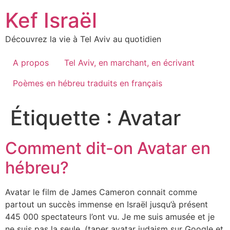
Skip
Kef Israël
to
content
Découvrez la vie à Tel Aviv au quotidien
A propos
Tel Aviv, en marchant, en écrivant
Poèmes en hébreu traduits en français
Étiquette :
Avatar
Comment dit-on Avatar en
hébreu?
Avatar le film de James Cameron connait comme
partout un succès immense en Israël jusqu’à présent
445 000 spectateurs l’ont vu. Je me suis amusée et je
ne suis pas la seule, (taper avatar judaism sur Google et