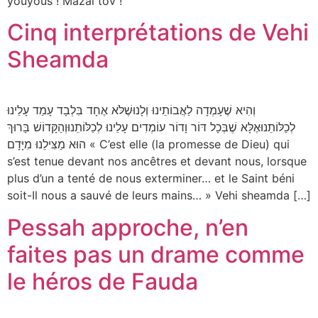
youyous ! Mazal tov !
Cinq interprétations de Vehi
Sheamda
וְהִיא שֶׁעָמְדָה לַאֲבוֹתֵינוּ וְלָנוּשֶׁלֹּא אֶחָד בִּלְבָד עָמַד עָלֵינוּ
לְכַלּוֹתֵנוּאֶלָּא שֶׁבְּכָל דּוֹר וָדוֹר עוֹמְדִים עָלֵינוּ לְכַלּוֹתֵנוּוְהַקָּדוֹשׁ בָּרוּךְ
הוּא מַצִּילֵנוּ מִיָּדָם « C’est elle (la promesse de Dieu) qui
s’est tenue devant nos ancêtres et devant nous, lorsque
plus d’un a tenté de nous exterminer… et le Saint béni
soit-Il nous a sauvé de leurs mains… » Vehi sheamda […]
Pessah approche, n’en
faites pas un drame comme
le héros de Fauda