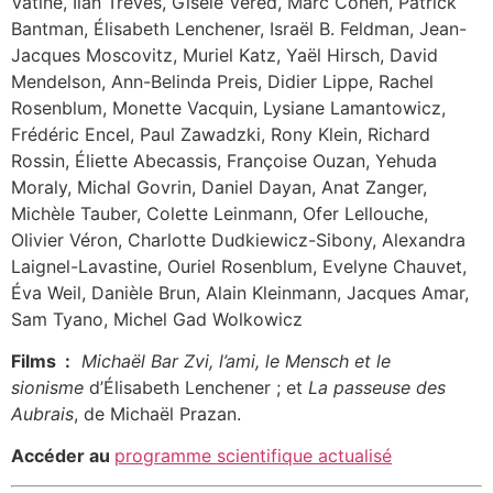
Vatine, Ilan Trèves, Gisèle Vered, Marc Cohen, Patrick
Bantman, Élisabeth Lenchener, Israël B. Feldman, Jean-
Jacques Moscovitz, Muriel Katz, Yaël Hirsch, David
Mendelson, Ann-Belinda Preis, Didier Lippe, Rachel
Rosenblum, Monette Vacquin, Lysiane Lamantowicz,
Frédéric Encel, Paul Zawadzki, Rony Klein, Richard
Rossin, Éliette Abecassis, Françoise Ouzan, Yehuda
Moraly, Michal Govrin, Daniel Dayan, Anat Zanger,
Michèle Tauber, Colette Leinmann, Ofer Lellouche,
Olivier Véron, Charlotte Dudkiewicz-Sibony, Alexandra
Laignel-Lavastine, Ouriel Rosenblum, Evelyne Chauvet,
Éva Weil, Danièle Brun, Alain Kleinmann, Jacques Amar,
Sam Tyano, Michel Gad Wolkowicz
Films :
Michaël Bar Zvi, l’ami, le Mensch et le
sionisme
d’Élisabeth Lenchener ; et
La passeuse des
Aubrais
, de Michaël Prazan.
Accéder au
programme scientifique actualisé