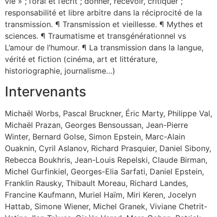
vie » ; l’oral et l’écrit ; donner, recevoir, critiquer ;
responsabilité et libre arbitre dans la réciprocité de la
transmission. ¶ Transmission et vieillesse. ¶ Mythes et
sciences. ¶ Traumatisme et transgénérationnel vs
L’amour de l’humour. ¶ La transmission dans la langue,
vérité et fiction (cinéma, art et littérature,
historiographie, journalisme…)
Intervenants
Michaël Worbs, Pascal Bruckner, Éric Marty, Philippe Val,
Michaël Prazan, Georges Bensoussan, Jean-Pierre
Winter, Bernard Golse, Simon Epstein, Marc-Alain
Ouaknin, Cyril Aslanov, Richard Prasquier, Daniel Sibony,
Rebecca Boukhris, Jean-Louis Repelski, Claude Birman,
Michel Gurfinkiel, Georges-Elia Sarfati, Daniel Epstein,
Franklin Rausky, Thibault Moreau, Richard Landes,
Francine Kaufmann, Muriel Haïm, Miri Keren, Jocelyn
Hattab, Simone Wiener, Michel Granek, Viviane Chetrit-